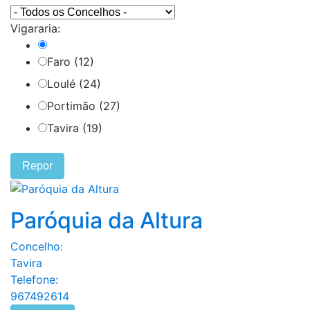
Vigararia:
Faro (12)
Loulé (24)
Portimão (27)
Tavira (19)
Repor
Paróquia da Altura
Concelho:
Tavira
Telefone:
967492614