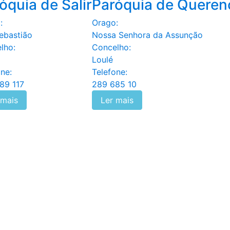
óquia de Salir
Paróquia de Queren
:
Orago:
ebastião
Nossa Senhora da Assunção
lho:
Concelho:
Loulé
ne:
Telefone:
89 117
289 685 10
 mais
Ler mais