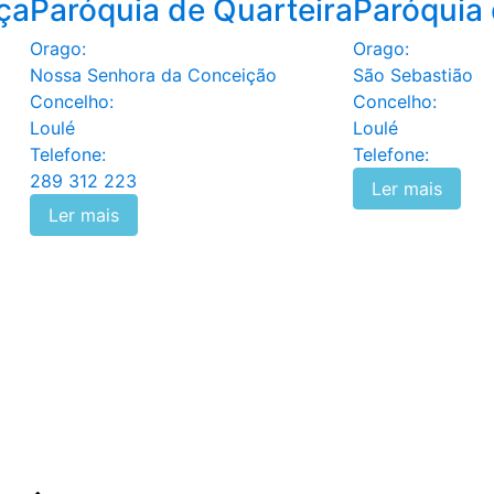
ça
Paróquia de Quarteira
Paróquia 
Orago:
Orago:
Nossa Senhora da Conceição
São Sebastião
Concelho:
Concelho:
Loulé
Loulé
Telefone:
Telefone:
289 312 223
Ler mais
Ler mais