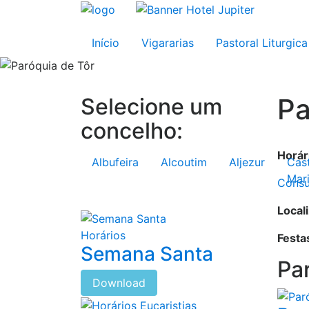
Início
Vigararias
Pastoral Liturgica
Pa
Selecione um
concelho:
Horár
Albufeira
Alcoutim
Aljezur
Cas
Mar
Consu
Local
Horários
Festa
Semana Santa
Pa
Download