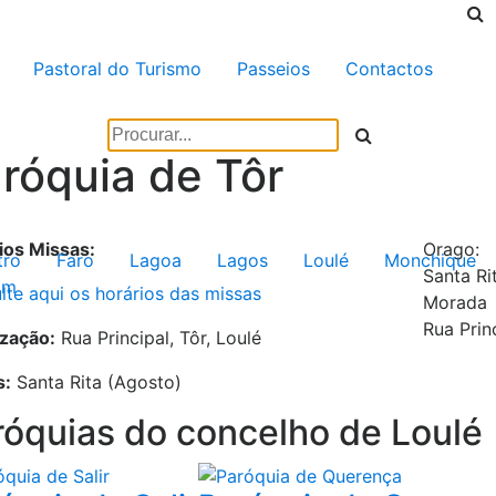
Pastoral do Turismo
Passeios
Contactos
róquia de Tôr
ios Missas:
Orago:
tro
Faro
Lagoa
Lagos
Loulé
Monchique
Santa Ri
im
lte aqui os horários das missas
Morada
Rua Prin
ização:
Rua Principal, Tôr, Loulé
s:
Santa Rita (Agosto)
róquias do concelho de
Loulé