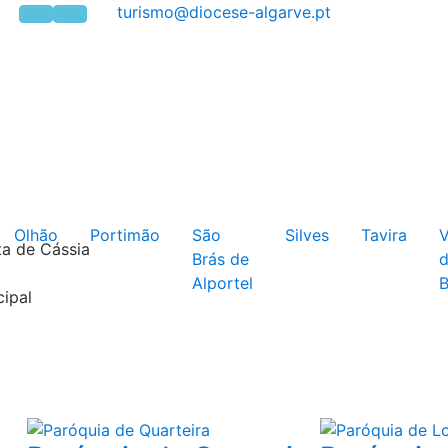
Olhão
Portimão
São
Silves
Tavira
V
ta de Cássia
Brás de
Alportel
B
cipal