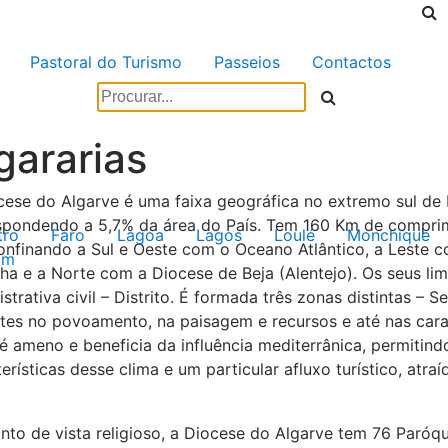
Pastoral do Turismo
Passeios
Contactos
gararias
cese do Algarve é uma faixa geográfica no extremo sul de 
spondendo a 5,7% da área do País. Tem 160 Km de comprime
tro
Faro
Lagoa
Lagos
Loulé
Monchique
onfinando a Sul e Oeste com o Oceano Atlântico, a Leste c
im
ha e a Norte com a Diocese de Beja (Alentejo). Os seus li
strativa civil – Distrito. É formada três zonas distintas – S
ntes no povoamento, na paisagem e recursos e até nas carac
 é ameno e beneficia da influência mediterrânica, permiti
erísticas desse clima e um particular afluxo turístico, atra
.
to de vista religioso, a Diocese do Algarve tem 76 Paróqui