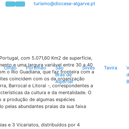
Portugal, com 5.071,60 Km2 de superfície,
nto e uma largura variável entre 30 a 40
Olhão
Portimão
São
Silves
Tavira
V
om o Rio Guadiana, que faz fronteira com a
Brás de
mites coincidem com os da organização
Alportel
B
erra, Barrocal e Litoral -, correspondentes a
terísticas da cultura e da mentalidade. O
ndo a produção de algumas espécies
ído pelas abundantes praias da sua faixa
as e 3 Vicariatos, distribuídos por 4