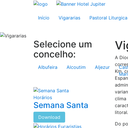
Início
Vigararias
Pastoral Liturgica
Vi
Selecione um
concelho:
A Dio
corre
Albufeira
Alcoutim
Aljezur
Cas
Km, c
Mar
Espan
admini
varia
Horários
clima
Semana Santa
caract
litoral
Download
Do pon