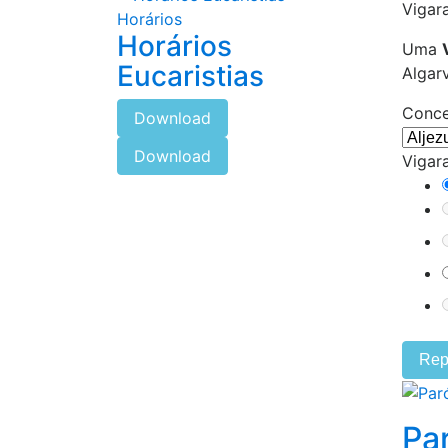
Vigara
Horários
Horários
Uma
Eucaristias
Algar
Conce
Download
Download
Vigara
Rep
Pa