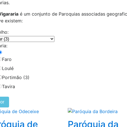
rias.
Vigararia
é um conjunto de Paroquias associadas geografi
ve existem:
lho:
ria:
Faro
Loulé
Portimão (3)
Tavira
or
róquia de
Paróquia da