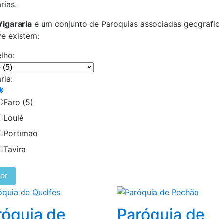
rias.
Vigararia
é um conjunto de Paroquias associadas geografi
ve existem:
lho:
ria:
Faro (5)
Loulé
Portimão
Tavira
or
róquia de
Paróquia de