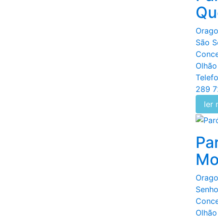
Qu
Orago
São S
Conce
Olhão
Telefo
289 7
ler
Pa
Mo
Orago
Senho
Conce
Olhão