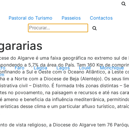
Pastoral do Turismo
Passeios
Contactos
gararias
cese do Algarve é uma faixa geográfica no extremo sul de 
spondendo a 5,7% da área do País. Tem 160 Km de comprime
tro
Faro
Lagoa
Lagos
Loulé
Monchique
onfinando a Sul e Oeste com o Oceano Atlântico, a Leste c
im
ha e a Norte com a Diocese de Beja (Alentejo). Os seus li
strativa civil – Distrito. É formada três zonas distintas – S
ntes no povoamento, na paisagem e recursos e até nas carac
 é ameno e beneficia da influência mediterrânica, permiti
erísticas desse clima e um particular afluxo turístico, atra
.
to de vista religioso, a Diocese do Algarve tem 76 Paróqui