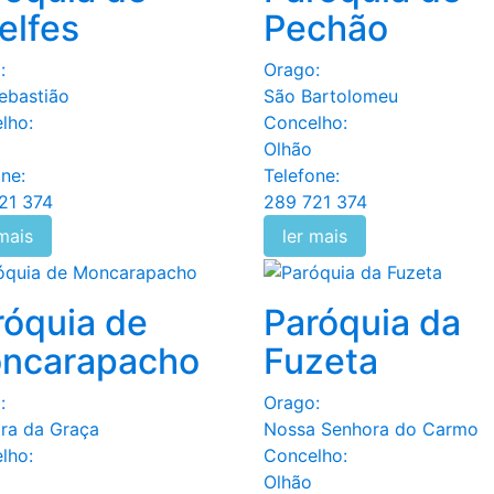
elfes
Pechão
:
Orago:
ebastião
São Bartolomeu
lho:
Concelho:
Olhão
ne:
Telefone:
21 374
289 721 374
 mais
ler mais
róquia de
Paróquia da
ncarapacho
Fuzeta
:
Orago:
ra da Graça
Nossa Senhora do Carmo
lho:
Concelho:
Olhão