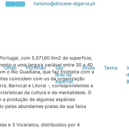
Portugal, com 5.071,60 Km2 de superfície,
nto e uma largura variável entre 30 a 40
Olhão
Portimão
São
Silves
Tavira
V
om o Rio Guadiana, que faz fronteira com a
Brás de
mites coincidem com os da organização
Alportel
B
erra, Barrocal e Litoral -, correspondentes a
terísticas da cultura e da mentalidade. O
ndo a produção de algumas espécies
ído pelas abundantes praias da sua faixa
as e 3 Vicariatos, distribuídos por 4