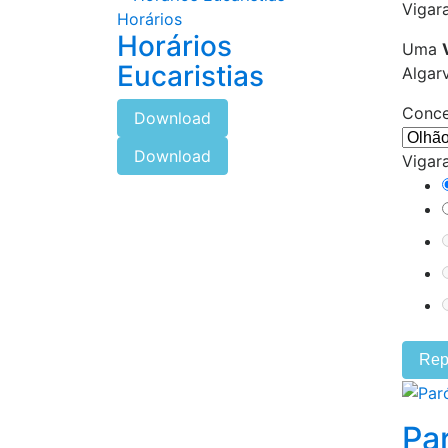
Vigara
Horários
Horários
Uma
Eucaristias
Algar
Conce
Download
Download
Vigara
Rep
Pa