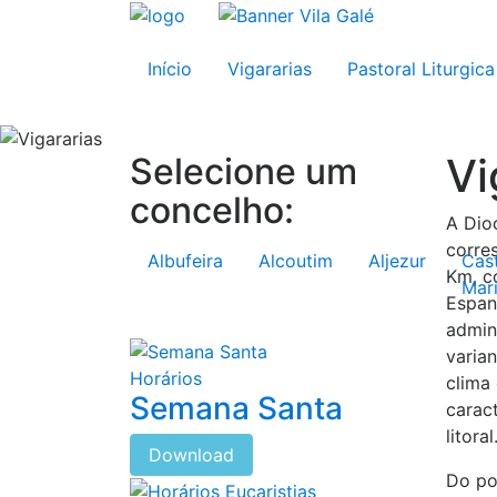
Início
Vigararias
Pastoral Liturgica
Vi
Selecione um
concelho:
A Dio
corre
Albufeira
Alcoutim
Aljezur
Cas
Km, c
Mar
Espan
admini
varia
Horários
clima
Semana Santa
caract
litoral
Download
Do pon