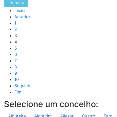
ler mais
Início
Anterior
1
2
3
4
5
6
7
8
9
10
Seguinte
Fim
Selecione um concelho:
Albufeira
Alcoutim
Aljezur
Castro
Faro