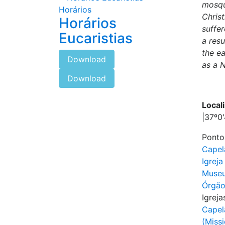
mosqu
Horários
Christ
Horários
suffer
Eucaristias
a resu
the ea
Download
as a 
Download
Local
|37º0'
Ponto
Capel
Igrej
Museu
Órgão
Igreja
Capel
(Miss