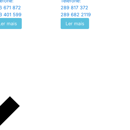
efone:
Telefone:
6 671 872
289 817 372
3 401 599
289 682 2119
Ler mais
Ler mais