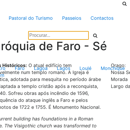
Pastoral do Turismo
Passeios
Contactos
róquia de Faro - Sé
 Históricos:
O atual edifício tem
Orago:
tro
Faro
Lagoa
Lagos
Loulé
Monchique
velmente num templo romano. A Igreja é
Nossa S
im
ótica, adotada para mesquita no período árabe
Morada
daptada a templo cristão após a reconquista,
Largo d
40. Sofreu obras após incêndio de 1596,
quência do ataque inglês a Faro e pelos
motos de 1722 e 1755. É Monumento Nacional.
urrent building has foundations in a Roman
e. The Visigothic church was transformed to