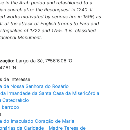
e in the Arab period and refashioned to a
ian church after the Reconquest in 1240. It
ed works motivated by serious fire in 1596, as
lt of the attack of English troops to Faro and
rthquakes of 1722 and 1755. It is classified
Nacional Monument.
ização:
Largo da Sé, 7º56'6,06''O
47,61''N
s de Interesse
a de Nossa Senhora do Rosário
a da Irmandade da Santa Casa da Misericórdia
 Catedralício
 barroco
s
a do Imaculado Coração de Maria
ionárias da Caridade - Madre Teresa de