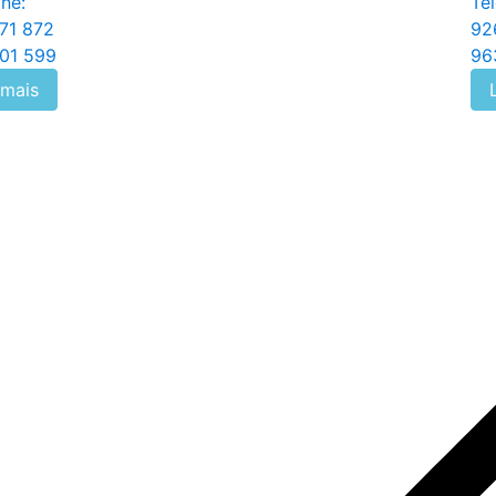
ne:
Tel
71 872
92
01 599
96
 mais