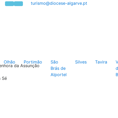
Olhão
Portimão
São
Silves
Tavira
V
enhora da Assunção
Brás de
Alportel
B
a Sé