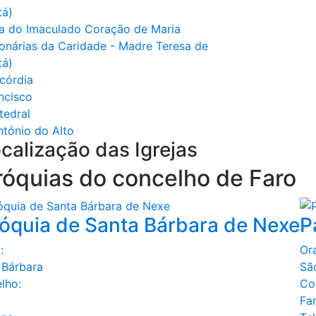
tá)
a do Imaculado Coração de Maria
ionárias da Caridade - Madre Teresa de
tá)
icórdia
ncisco
tedral
ntónio do Alto
calização das Igrejas
róquias do concelho de
Faro
óquia de Santa Bárbara de Nexe
P
:
Or
 Bárbara
Sã
lho:
Co
Fa