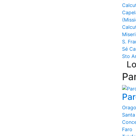
Calcu
Capel
(Miss
Calcu
Miser
S. Fra
Sé Ca
Sto A
Lo
Pa
Par
Orago
Santa
Conce
Faro