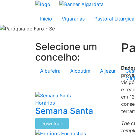
Início
Vigararias
Pastoral Liturgica
Pa
Selecione um
concelho:
Dados
Albufeira
Alcoutim
Aljezur
Cas
prova
Mar
visig
e rea
em 12
Horários
conse
Semana Santa
terra
The c
Download
templ