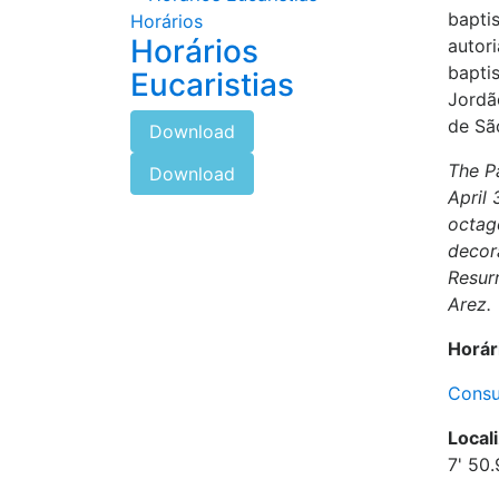
bapti
Horários
Horários
autor
bapti
Eucaristias
Jordã
de São
Download
The P
Download
April 
octago
decor
Resurr
Arez.
Horár
Consu
Local
7' 50.