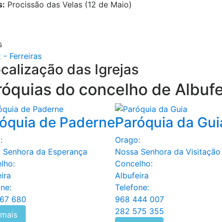
s:
Procissão das Velas (12 de Maio)
s
 - Ferreiras
calização das Igrejas
róquias do concelho de
Albufe
óquia de Paderne
Paróquia da Gui
:
Orago:
 Senhora da Esperança
Nossa Senhora da Visitação
lho:
Concelho:
ira
Albufeira
ne:
Telefone:
67 680
968 444 007
282 575 355
 mais