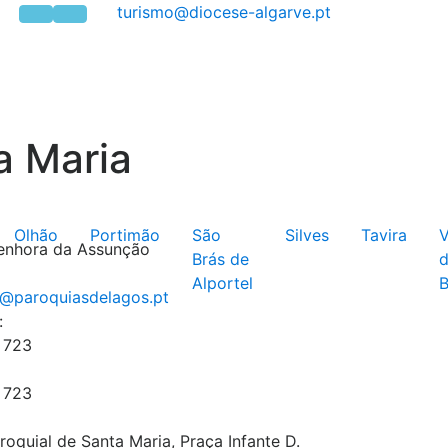
a Maria
Olhão
Portimão
São
Silves
Tavira
V
enhora da Assunção
Brás de
Alportel
B
:
 723
 723
aroquial de Santa Maria, Praça Infante D.