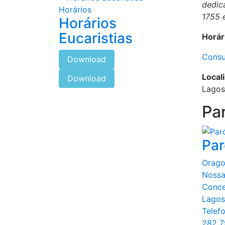
dedica
Horários
1755 
Horários
Eucaristias
Horár
Consu
Download
Local
Download
Lagos
Pa
Par
Orago
Nossa
Conce
Lagos
Telefo
282 7