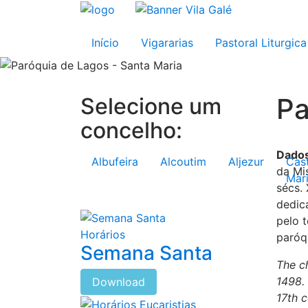
Início
Vigararias
Pastoral Liturgica
Pa
Selecione um
concelho:
Dados
Albufeira
Alcoutim
Aljezur
Cas
da Mi
Mar
sécs. 
dedic
pelo 
Horários
paróq
Semana Santa
The ch
1498.
Download
17th c