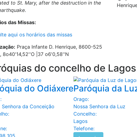
ted to St. Mary, after the destruction in the
Henriqu
earthquake
.
ios das Missas:
lte aqui os horários das missas
ização:
Praça Infante D. Henrique, 8600-525
, 8o40'14,52''O |37 o6'0,58''N
róquias do concelho de
Lagos
óquia do Odiáxere
Paróquia da Lu
:
Orago:
 Senhora da Conceição
Nossa Senhora da Luz
lho:
Concelho:
Lagos
ne:
Telefone:
98 105