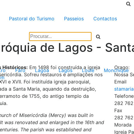
Pastoral do Turismo
Passeios
Contactos
róquia de Lagos - Sant
 Históricos:
Em 1498 foi construída a igreja
Orago:
tro
Faro
Lagoa
Lagos
Loulé
Monchique
sericórdia. Sofreu restauros e ampliações nos
Nossa S
im
XVI e XVII. Foi instituída igreja paroquial,
Email
ada a Santa Maria, aquando da destruição,
terramoto de 1755, do antigo templo da
Telefone
uia.
282 762
Fax
urch of Misericórdia (Mercy) was built in
282 762
 It was renovated and enlarged in the 16th and
Morada
enturies. The parish was established and
Igreja P