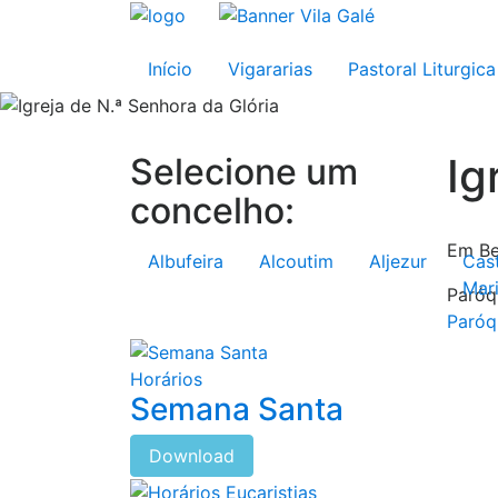
Início
Vigararias
Pastoral Liturgica
Ig
Selecione um
concelho:
Em Be
Albufeira
Alcoutim
Aljezur
Cas
Mar
Paróq
Paróq
Horários
Semana Santa
Download