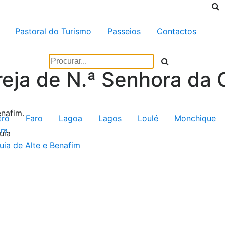
Pastoral do Turismo
Passeios
Contactos
reja de N.ª Senhora da 
nafim.
tro
Faro
Lagoa
Lagos
Loulé
Monchique
im
uia
uia de Alte e Benafim