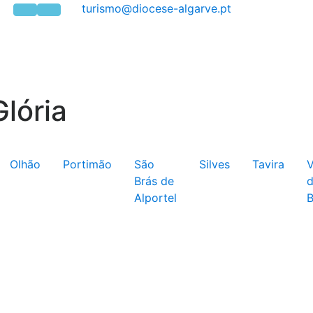
Glória
Olhão
Portimão
São
Silves
Tavira
V
Brás de
Alportel
B