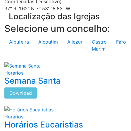
Coordenadas (Descritivo)
37° 9' 1.62" N 7° 53' 18.83" W
Localização das Igrejas
Selecione um concelho:
Albufeira
Alcoutim
Aljezur
Castro
Faro
Marim
Horários
Semana Santa
Download
Horários
Horários Eucaristias