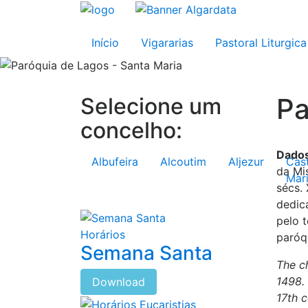
Início
Vigararias
Pastoral Liturgica
Pa
Selecione um
concelho:
Dados
Albufeira
Alcoutim
Aljezur
Cas
da Mi
Mar
sécs. 
dedic
pelo 
Horários
paróq
Semana Santa
The ch
1498.
Download
17th c