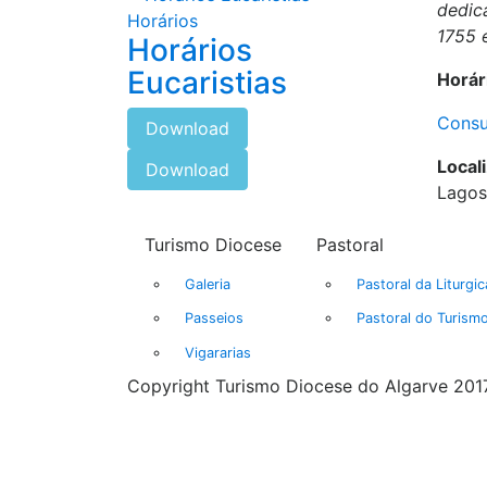
dedica
Horários
1755 
Horários
Eucaristias
Horár
Consu
Download
Local
Download
Lagos
Turismo Diocese
Pastoral
Galeria
Pastoral da Liturgic
Passeios
Pastoral do Turism
Vigararias
Copyright Turismo Diocese do Algarve 2017