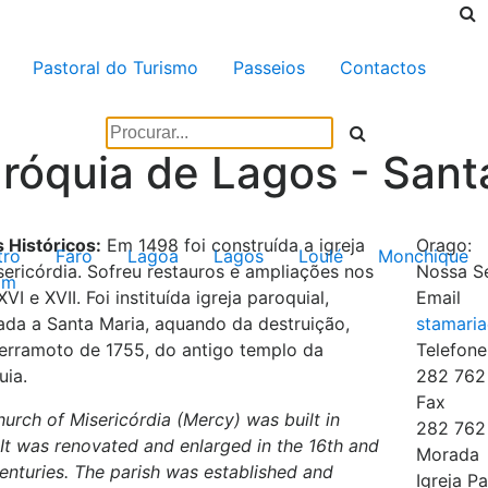
Pastoral do Turismo
Passeios
Contactos
róquia de Lagos - Sant
 Históricos:
Em 1498 foi construída a igreja
Orago:
tro
Faro
Lagoa
Lagos
Loulé
Monchique
sericórdia. Sofreu restauros e ampliações nos
Nossa S
im
XVI e XVII. Foi instituída igreja paroquial,
Email
ada a Santa Maria, aquando da destruição,
terramoto de 1755, do antigo templo da
Telefone
uia.
282 762
Fax
urch of Misericórdia (Mercy) was built in
282 762
 It was renovated and enlarged in the 16th and
Morada
enturies. The parish was established and
Igreja P