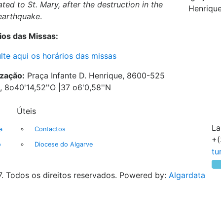
ted to St. Mary, after the destruction in the
Henriqu
earthquake
.
ios das Missas:
lte aqui os horários das missas
ização:
Praça Infante D. Henrique, 8600-525
, 8o40'14,52''O |37 o6'0,58''N
Úteis
La
a
Contactos
+(
o
Diocese do Algarve
. Todos os direitos reservados. Powered by:
Algardata