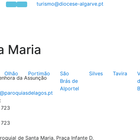
a Maria
Olhão
Portimão
São
Silves
Tavira
V
enhora da Assunção
Brás de
Alportel
B
:
 723
 723
aroquial de Santa Maria, Praça Infante D.