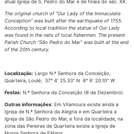
atual Igreja de S. Pedro do Mar é de finais do séc. XX.
The original church of “Our Lady of the Immaculate
Conception” was built after the earthquake of 1755.
According to local tradition the statue of Our Lady
was found in the nets of local fishermen. The present
Parish Church “São Pedro do Mar” was built at the end
of the 20th century.
Localização:
Largo N.ª Senhora da Conceição,
Quarteira, Loulé; 37° 4' 25.33" N 8° 6' 20.10" W
Festas:
N.ª Senhora da Conceição (8 de Dezembro)
Outras informações
: Em Vilamoura existe ainda a
Igreja de N.ª Senhora da Alegria e em Quarteira a
Igreja de São Pedro do Mar, e fora da localidade, na
zona das Pereiras de Quarteira existe a Igreja de
Nossa Senhora de Fátima.