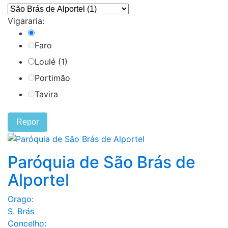
Vigararia:
Faro
Loulé (1)
Portimão
Tavira
Repor
Paróquia de São Brás de
Alportel
Orago:
S. Brás
Concelho: