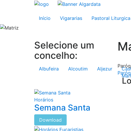
Início
Vigararias
Pastoral Liturgica
Ma
Selecione um
concelho:
Paróq
Albufeira
Alcoutim
Aljezur
Cas
Paróq
Mar
Lo
Horários
Semana Santa
Download