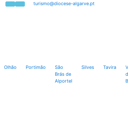
Olhão
Portimão
São
Silves
Tavira
V
Brás de
Alportel
B