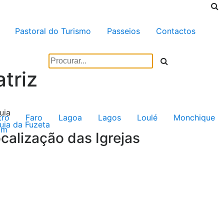
Pastoral do Turismo
Passeios
Contactos
triz
uia
tro
Faro
Lagoa
Lagos
Loulé
Monchique
uia da Fuzeta
im
calização das Igrejas