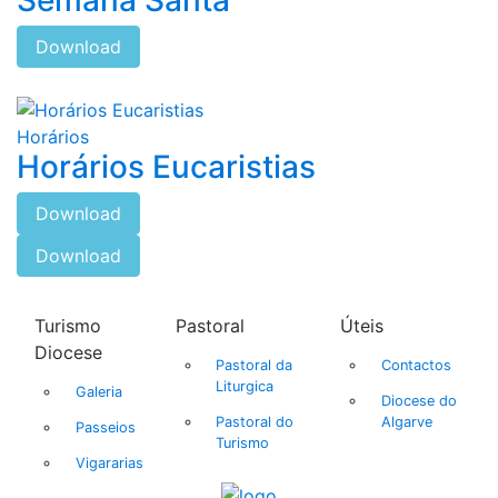
Semana Santa
Download
Horários
Horários Eucaristias
Download
Download
Turismo
Pastoral
Úteis
Diocese
Pastoral da
Contactos
Liturgica
Galeria
Diocese do
Pastoral do
Algarve
Passeios
Turismo
Vigararias